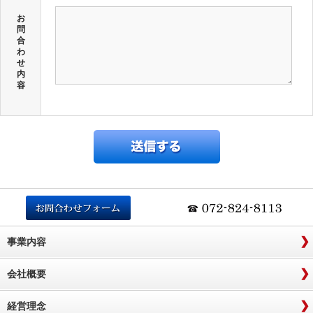
お
問
合
わ
せ
内
容
事業内容
会社概要
経営理念