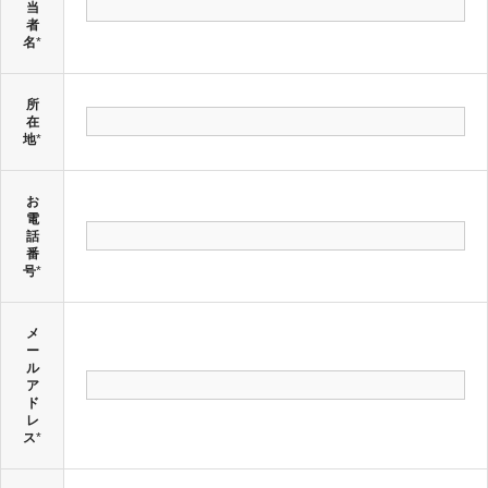
当
者
名
*
所
在
地
*
お
電
話
番
号
*
メ
ー
ル
ア
ド
レ
ス
*